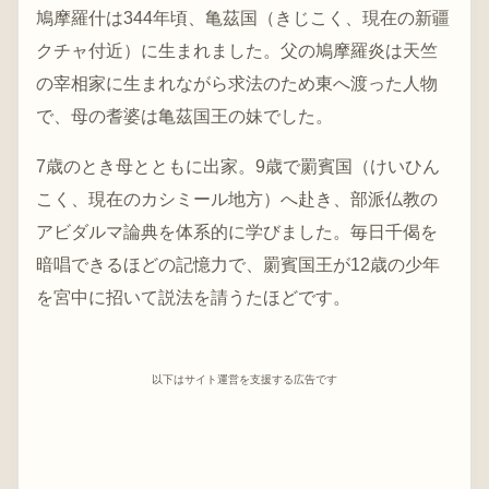
鳩摩羅什は344年頃、亀茲国（きじこく、現在の新疆
クチャ付近）に生まれました。父の鳩摩羅炎は天竺
の宰相家に生まれながら求法のため東へ渡った人物
で、母の耆婆は亀茲国王の妹でした。
7歳のとき母とともに出家。9歳で罽賓国（けいひん
こく、現在のカシミール地方）へ赴き、部派仏教の
アビダルマ論典を体系的に学びました。毎日千偈を
暗唱できるほどの記憶力で、罽賓国王が12歳の少年
を宮中に招いて説法を請うたほどです。
以下はサイト運営を支援する広告です