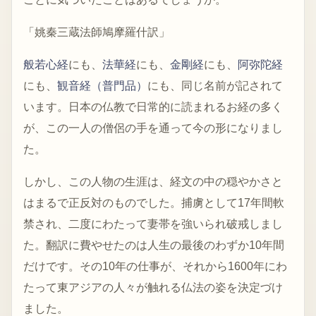
「姚秦三蔵法師鳩摩羅什訳」
般若心経
にも、
法華経
にも、
金剛経
にも、
阿弥陀経
にも、
観音経（普門品）
にも、同じ名前が記されて
います。日本の仏教で日常的に読まれるお経の多く
が、この一人の僧侶の手を通って今の形になりまし
た。
しかし、この人物の生涯は、経文の中の穏やかさと
はまるで正反対のものでした。捕虜として17年間軟
禁され、二度にわたって妻帯を強いられ破戒しまし
た。翻訳に費やせたのは人生の最後のわずか10年間
だけです。その10年の仕事が、それから1600年にわ
たって東アジアの人々が触れる仏法の姿を決定づけ
ました。