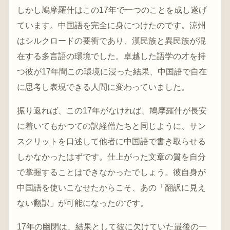
しかし鳩摩羅什はこの17年で一つのことを成し遂げ
ています。中国語を完全に身につけたのです。涼州
はシルクロードの要衝であり、漢民族と異民族が混
在する多言語の環境でした。卓越した語学の才を持
つ彼が17年間この環境に浸った結果、中国語で自在
に思考し表現できる人間に変わっていました。
振り返れば、この17年がなければ、鳩摩羅什が長安
に着いてもかつての訳経僧たちと同じように、サン
スクリットを口述して他者に中国語で書き取らせる
しかなかったはずです。仕上がった文章の質を自分
で掌握することはできなかったでしょう。彼自身が
中国語を使いこなせたからこそ、あの「翻訳に見え
ない翻訳」が可能になったのです。
17年の幽閉は、結果として彼に欠けていた最後の一