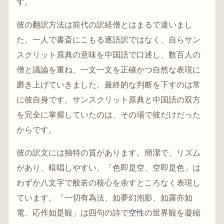
す。
彼の翻訳方法は前代の訳経僧とはまるで違いまし
た。一人で書斎にこもる逐語訳ではなく、自らサン
スクリット原典の意味を中国語で口述し、数百人の
僧と議論を重ね、一文一文を正確かつ自然な表現に
磨き上げていきました。最終的な判断を下すのは常
に彼自身です。サンスクリット原典と中国語の双方
を完全に掌握していたのは、その場で彼だけだった
からです。
彼の訳文には独特の質があります。簡潔で、リズム
があり、暗唱しやすい。「色即是空、空即是色」は
わずか八文字で般若の核心を余すところなく表現し
ています。「一切有為法、如夢幻泡影、如露亦如
電、応作如是観」は四句の詩で
空性
の世界観を凝縮