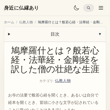
身近に仏縁あり
ホーム
/
仏教人物
/
鳩摩羅什とは？般若心経・法華経・金剛経を訳した僧の壮絶な生涯
目次
▼
鳩摩羅什とは？般若心
経・法華経・金剛経を
訳した僧の壮絶な生涯
仏教人物
カテゴリ
:
お寺の法要で般若心経を聞くとき、あるいは自分で
経本を開くとき、冒頭に小さな文字が記されている
ことに気づいたことはあるでしょうか。