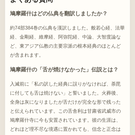
鳩摩羅什はどの仏典を翻訳しましたか？
約74部384巻の仏典を漢訳しました。般若心経、法華
経、金剛経、維摩経、阿弥陀経、中論、大智度論な
ど、東アジア仏教の主要宗派の根本経典のほとんど
が含まれます。
鳩摩羅什の「舌が焼けなかった」伝説とは？
入滅前に「私の訳した経典に誤りがなければ、荼毘
に付しても舌は焼けない」と誓いました。火葬後、
全身は灰になりましたが舌だけが完全な形で残った
と伝えられています。この舌舎利は甘粛省武威市の
鳩摩羅什寺に今も安置されています。彼の生涯は、
どれほど理不尽な境遇に置かれても、信念と正念は