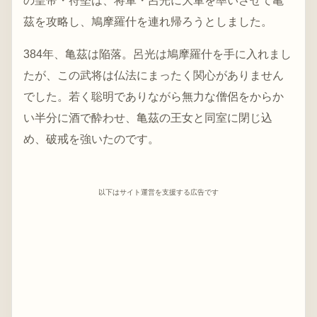
の皇帝・苻堅は、将軍・呂光に大軍を率いさせて亀
茲を攻略し、鳩摩羅什を連れ帰ろうとしました。
384年、亀茲は陥落。呂光は鳩摩羅什を手に入れまし
たが、この武将は仏法にまったく関心がありません
でした。若く聡明でありながら無力な僧侶をからか
い半分に酒で酔わせ、亀茲の王女と同室に閉じ込
め、破戒を強いたのです。
以下はサイト運営を支援する広告です