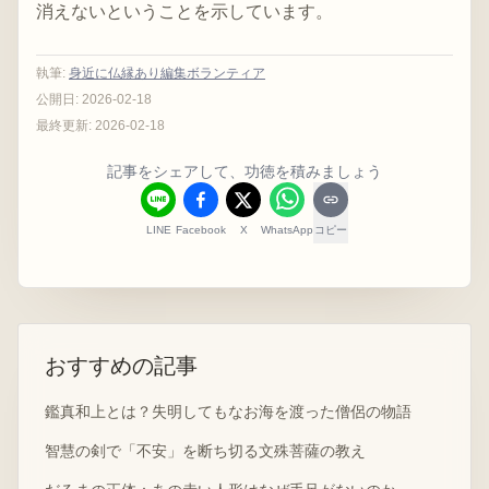
消えないということを示しています。
執筆
:
身近に仏縁あり編集ボランティア
公開日:
2026-02-18
最終更新:
2026-02-18
記事をシェアして、功徳を積みましょう
LINE
Facebook
X
WhatsApp
コピー
おすすめの記事
鑑真和上とは？失明してもなお海を渡った僧侶の物語
智慧の剣で「不安」を断ち切る文殊菩薩の教え