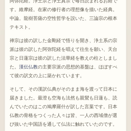
阿弥陀経。浄土宗と浄土真宗で毎日読まれるお経で
す。維摩経。在家の修行者の理想像を描いた経典。
中論。龍樹菩薩の空性哲学を説いた、三論宗の根本
テキスト。
禅宗は彼の訳した金剛経で悟りを開き、浄土系の宗
派は彼の訳した阿弥陀経を唱えて往生を願い、天台
宗と日蓮宗は彼の訳した法華経を教えの柱としまし
た。
漢伝仏教
の主要宗派の思想的基盤は、ほぼすべ
て彼の訳文の上に築かれています。
そして、その漢訳仏典がそのまま海を渡って日本に
届きました。最澄も空海も法然も親鸞も日蓮も、読
んでいたのはこの鳩摩羅什が訳した言葉です。日本
仏教の骨格をつくった人々は皆、一人の西域僧が選
び抜いた中国語を通して仏法に触れていたのです。