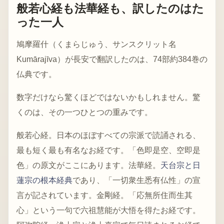
般若心経も法華経も、訳したのはた
った一人
鳩摩羅什（くまらじゅう、サンスクリット名
Kumārajīva）が長安で翻訳したのは、74部約384巻の
仏典です。
数字だけなら驚くほどではないかもしれません。驚
くのは、その一つひとつの重みです。
般若心経。日本のほぼすべての宗派で読誦される、
最も短く最も有名なお経です。「色即是空、空即是
色」の原文がここにあります。法華経。
天台宗と日
蓮宗の根本経典
であり、「一切衆生悉有仏性」の宣
言が記されています。金剛経。「応無所住而生其
心」という一句で六祖慧能が大悟を得たお経です。