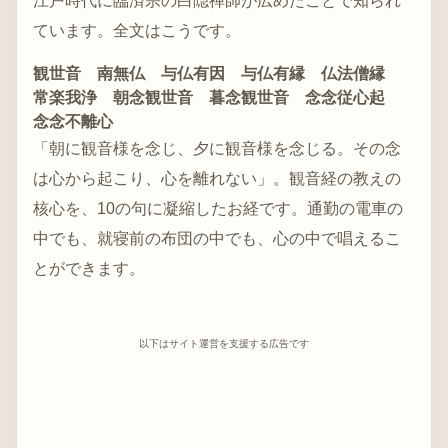
江戸時代に臨済宗の白隠禅師が広めたことで知られ
ています。全文はこうです。
観世音 南無仏 与仏有因 与仏有縁 仏法僧縁
常楽我浄 朝念観世音 暮念観世音 念念従心起
念念不離心
「朝に観音様を念じ、夕に観音様を念じる。その念
は心から起こり、心を離れない」。観音経の教えの
核心を、10の句に凝縮したお経です。通勤の電車の
中でも、就寝前の布団の中でも、心の中で唱えるこ
とができます。
以下はサイト運営を支援する広告です