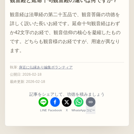
観音経と延命十句観音経の違いは何ですか？
観音経は法華経の第二十五品で、観音菩薩の功徳を
詳しく説いた長いお経です。延命十句観音経はわず
か42文字のお経で、観音信仰の核心を凝縮したもの
です。どちらも観音様のお経ですが、用途が異なり
ます。
執筆
:
身近に仏縁あり編集ボランティア
公開日:
2026-02-18
最終更新:
2026-02-18
記事をシェアして、功徳を積みましょう
LINE
Facebook
X
WhatsApp
コピー