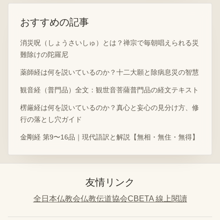
おすすめの記事
消災呪（しょうさいしゅ）とは？禅宗で毎朝唱えられる災
難除けの陀羅尼
薬師経は何を説いているのか？十二大願と除病息災の智慧
観音経（普門品）全文：観世音菩薩普門品の経文テキスト
楞厳経は何を説いているのか？真心と妄心の見分け方、修
行の落とし穴ガイド
金剛経 第9〜16品｜現代語訳と解説【無相・無住・無得】
友情リンク
全日本仏教会
仏教伝道協会
CBETA 線上閱讀