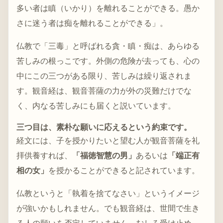
多い者は瞋（いかり）を離れることができる。愚か
さに迷う者は痴を離れることができる」。
仏教で「三毒」と呼ばれる貪・瞋・痴は、あらゆる
苦しみの根っこです。外側の危険が去っても、心の
中にこの三つがある限り、苦しみは繰り返されま
す。観音経は、観音菩薩の力が外の災難だけでな
く、内なる苦しみにも届くと説いています。
三つ目は、素朴な願いに応えるという約束です。
経文には、子を授かりたいと望む人が観音菩薩を礼
拝供養すれば、
「福徳智慧の男」
あるいは
「端正有
相の女」
を授かることができると記されています。
仏教というと「執着を捨てなさい」というイメージ
が強いかもしれません。でも観音経は、世間で生き