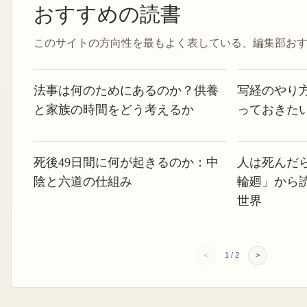
おすすめの読書
このサイトの方向性を最もよく表している、編集部お
法事は何のためにあるのか？供養
写経のやり
と家族の時間をどう考えるか
っておきた
死後49日間に何が起きるのか：中
人は死んだ
陰と六道の仕組み
輪廻」から
世界
<
1
/
2
>