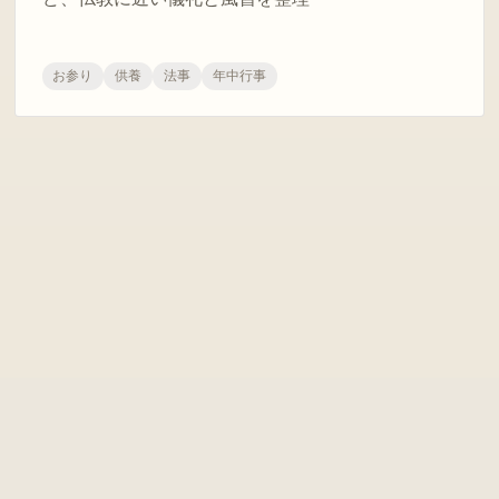
お参り
供養
法事
年中行事
友情リンク
全日本仏教会
仏教伝道協会
CBETA 線上閱讀