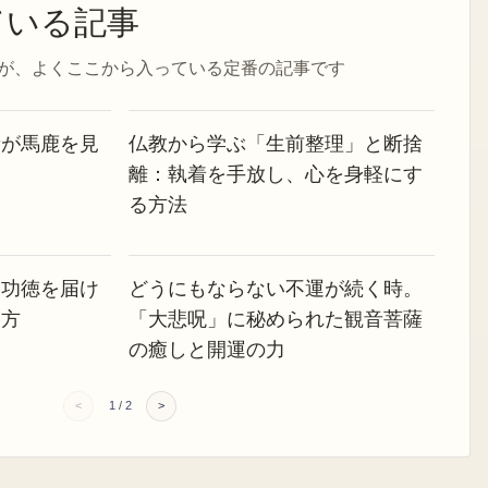
ている記事
が、よくここから入っている定番の記事です
者が馬鹿を見
仏教から学ぶ「生前整理」と断捨
離：執着を手放し、心を身軽にす
る方法
？功徳を届け
どうにもならない不運が続く時。
り方
「大悲呪」に秘められた観音菩薩
の癒しと開運の力
<
1
/
2
>