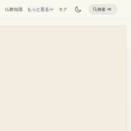
物
仏教知識
もっと見る
タグ
検索
⌘K