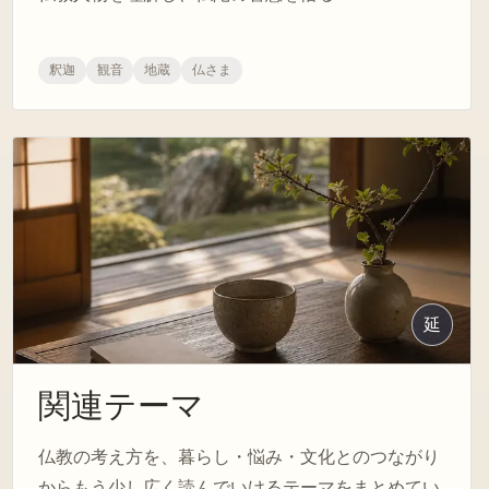
釈迦
観音
地蔵
仏さま
延
関連テーマ
仏教の考え方を、暮らし・悩み・文化とのつながり
からもう少し広く読んでいけるテーマをまとめてい