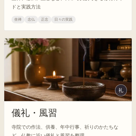
ドと実践方法
坐禅
念仏
正念
日々の実践
礼
儀礼・風習
寺院での作法、供養、年中行事、祈りのかたちな
ど、仏教に近い儀礼と風習を整理