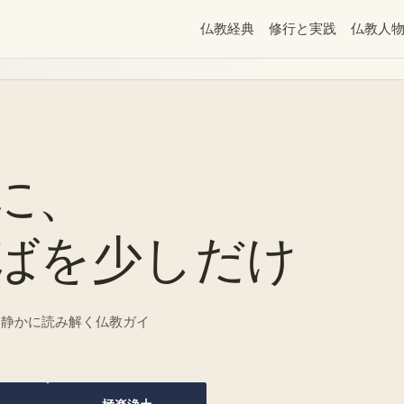
仏教経典
修行と実践
仏教人
に、
ばを
少しだけ
、静かに読み解く仏教ガイ