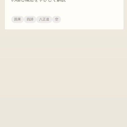
因果
四諦
八正道
空