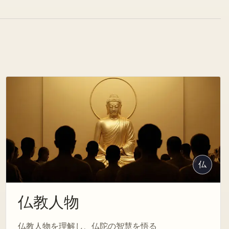
仏
仏教人物
仏教人物を理解し、仏陀の智慧を悟る