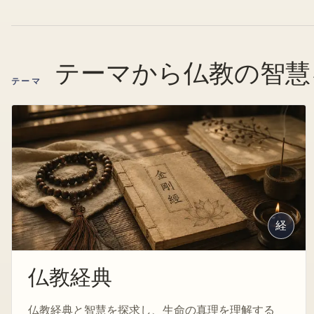
テーマから仏教の智慧
テーマ
経
仏教経典
仏教経典と智慧を探求し、生命の真理を理解する