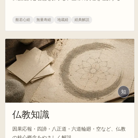
般若心経
無量寿経
地蔵経
経典解説
知
仏教知識
因果応報・四諦・八正道・六道輪廻・空など、仏教
の核心概念をやさしく解説