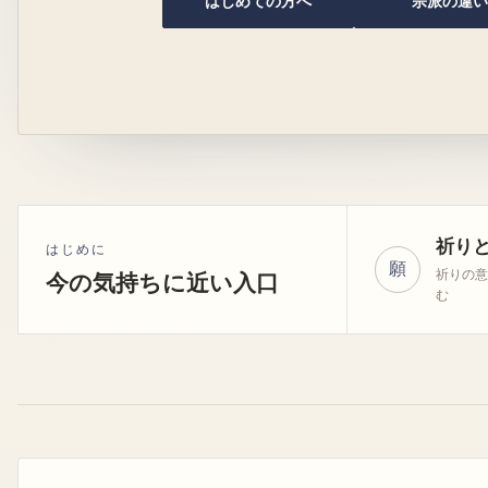
はじめての方へ
宗派の違い
祈り
はじめに
願
祈りの
今の気持ちに近い入口
む