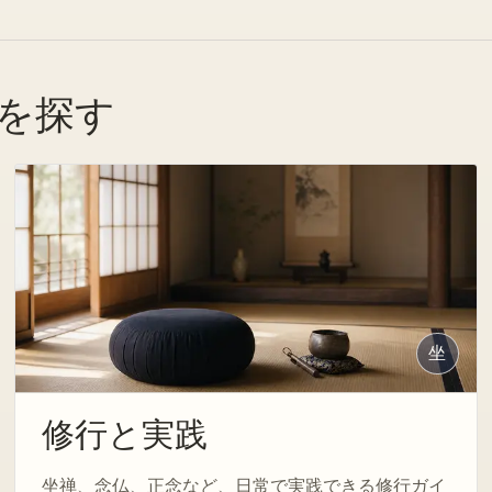
を探す
坐
修行と実践
坐禅、念仏、正念など、日常で実践できる修行ガイ