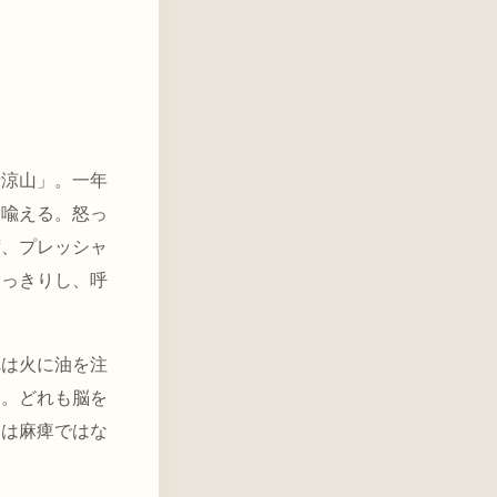
清涼山」。一年
に喩える。怒っ
ず、プレッシャ
すっきりし、呼
れは火に油を注
す。どれも脳を
とは麻痺ではな