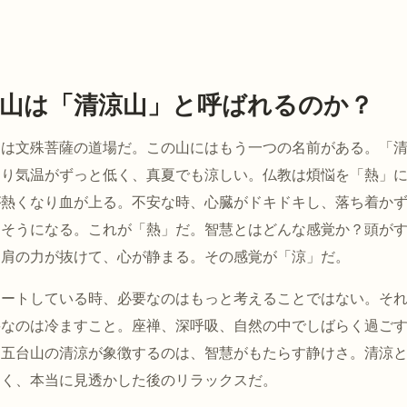
山は「清涼山」と呼ばれるのか？
山は文殊菩薩の道場だ。この山にはもう一つの名前がある。「
より気温がずっと低く、真夏でも涼しい。仏教は煩悩を「熱」
が熱くなり血が上る。不安な時、心臓がドキドキし、落ち着か
りそうになる。これが「熱」だ。智慧とはどんな感覚か？頭が
、肩の力が抜けて、心が静まる。その感覚が「涼」だ。
ヒートしている時、必要なのはもっと考えることではない。そ
要なのは冷ますこと。座禅、深呼吸、自然の中でしばらく過ご
。五台山の清涼が象徴するのは、智慧がもたらす静けさ。清涼
なく、本当に見透かした後のリラックスだ。