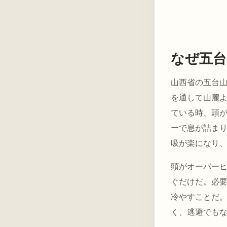
なぜ五台
山西省の五台
を通して山麓
ている時、頭
ーで息が詰ま
吸が楽になり
頭がオーバー
ぐだけだ。必
冷やすことだ
く、逃避でも