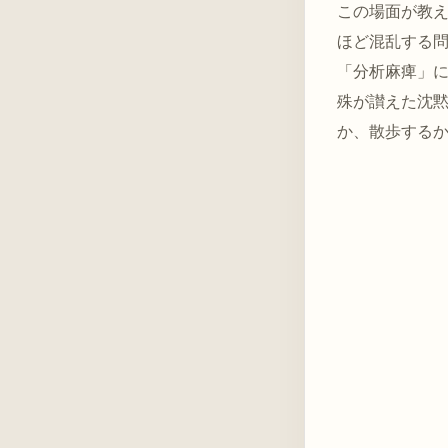
この場面が教
ほど混乱する
「分析麻痺」
殊が讃えた沈
か、散歩する