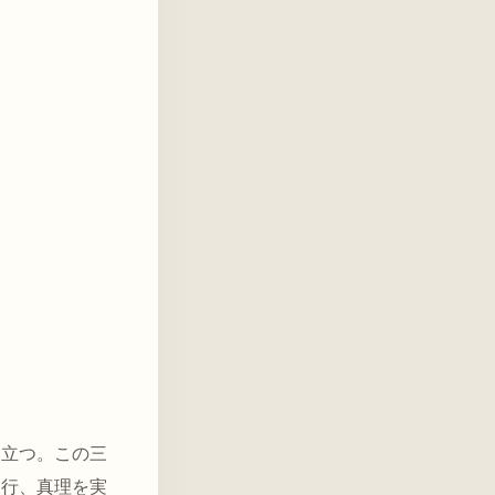
話する「解空第一」の教え
に立つ。この三
は行、真理を実