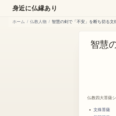
身近に仏縁あり
ホーム
/
仏教人物
/
智慧の剣で「不安」を断ち切る文
智慧
仏教四大菩薩
文殊菩薩