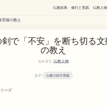
仏教経典
修行と実践
仏教人
殊菩薩の教え
の剣で「不安」を断ち切る文
の教え
仏教人物
カテゴリ
:
タグ
:
仏教の四大菩薩
シリーズ