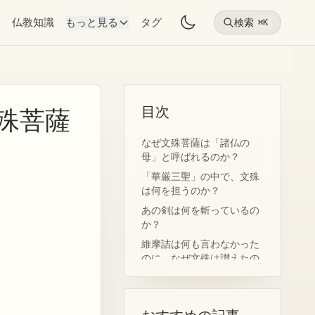
物
仏教知識
もっと見る
タグ
検索
⌘K
目次
殊菩薩
なぜ文殊菩薩は「諸仏の
母」と呼ばれるのか？
「華厳三聖」の中で、文殊
は何を担うのか？
あの剣は何を斬っているの
か？
維摩詰は何も言わなかった
のに、なぜ文殊は讃えたの
か？
なぜ五台山は「清涼山」と
呼ばれるのか？