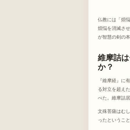
仏教には「煩
煩悩を消滅さ
が智慧の剣の
維摩詰は
か？
『維摩経』に
る対立を超え
べた。維摩詰
文殊菩薩はむ
ったというこ