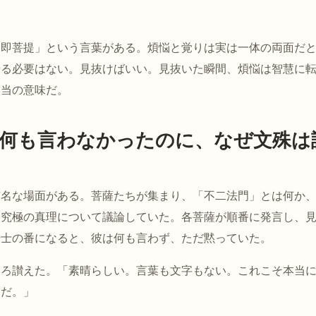
悩即菩提」という言葉がある。煩悩と覚りは実は一体の両面だ
せる必要はない。見抜けばいい。見抜いた瞬間、煩悩は智慧に
本当の意味だ。
何も言わなかったのに、なぜ文殊は
有名な場面がある。菩薩たちが集まり、「不二法門」とは何か
た究極の真理について議論していた。各菩薩が順番に発言し、
居士の番になると、彼は何も言わず、ただ黙っていた。
しろ讃えた。「素晴らしい。言葉も文字もない。これこそ本当
とだ。」