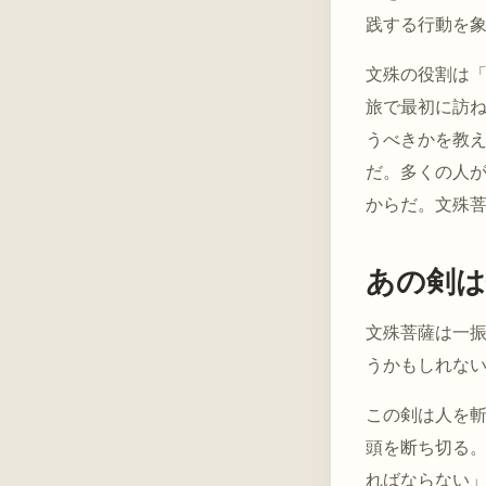
践する行動を
文殊の役割は
旅で最初に訪
うべきかを教
だ。多くの人
からだ。文殊
あの剣は
文殊菩薩は一
うかもしれな
この剣は人を
頭を断ち切る
ればならない