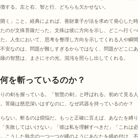
象徴する。左と右、智と行、どちらも欠かせない。
「開く」こと。経典によれば、善財童子が法を求めて発心した
ねたのが文殊菩薩だった。文殊は彼に方向を示し、どこへ行く
えた。人生において、思考を整理し方向を示してくれる人や瞬
が不安なのは、問題が難しすぎるからではなく、問題がどこに
菩薩の智慧は、まさにその光。混沌を照らし出してくれる。
何を斬っているのか？
振りの剣を握っている。「智慧の剣」と呼ばれる。初めて見る
い。菩薩は慈悲深いはずなのに、なぜ武器を持っているのか？
斬らない。斬るのは煩悩だ。もっと正確に言えば、あなたを縛
。「失敗してはいけない」「彼は私を理解すべきだ」「これは
」。こうした執念の一つ一つが縄のようにあなたを締め付け、