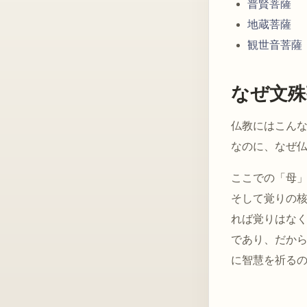
普賢菩薩
地蔵菩薩
観世音菩薩
なぜ文殊
仏教にはこん
なのに、なぜ
ここでの「母
そして覚りの
れば覚りはな
であり、だか
に智慧を祈る