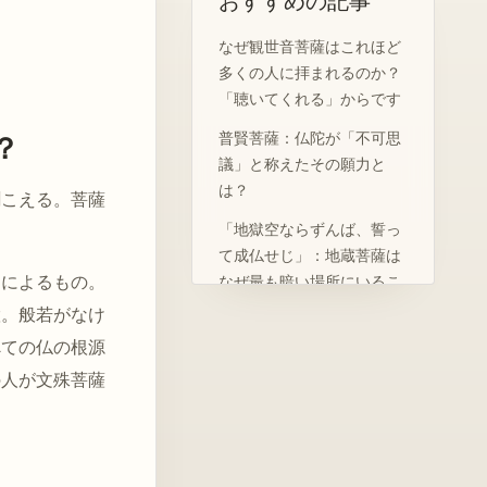
おすすめの記事
獅子吼：智慧がもたらす無
畏
なぜ観世音菩薩はこれほど
よくある質問
多くの人に拝まれるのか？
「聴いてくれる」からです
普賢菩薩：仏陀が「不可思
？
議」と称えたその願力と
は？
聞こえる。菩薩
「地獄空ならずんば、誓っ
て成仏せじ」：地蔵菩薩は
りによるもの。
なぜ最も暗い場所にいるこ
とを選んだのか？
慧。般若がなけ
べての仏の根源
阿難（アーナンダ）とは？
最も遅く悟りを開いた「多
の人が文殊菩薩
聞第一」の知識不安
須菩提（しゅぼだい）と
は？『金剛経』で仏陀と対