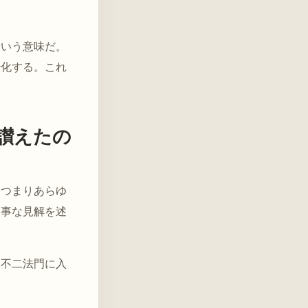
という意味だ。
転化する。これ
讃えたの
、つまりあらゆ
見事な見解を述
に不二法門に入