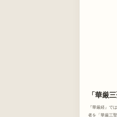
「華厳三
『華厳経』で
者を「華厳三