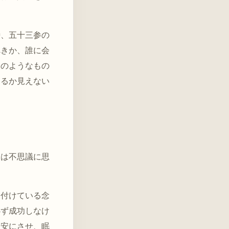
時、五十三参の
べきか、誰に会
間のようなもの
あるか見えない
人は不思議に思
り付けている念
必ず成功しなけ
不安にさせ、眠