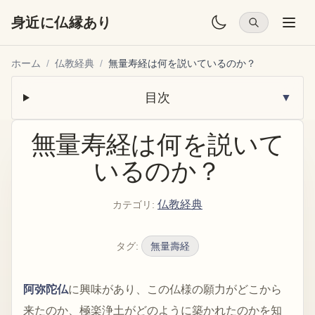
身近に仏縁あり
ホーム
/
仏教経典
/
無量寿経は何を説いているのか？
目次
▼
無量寿経は何を説いて
いるのか？
仏教経典
カテゴリ
:
タグ
:
無量壽経
阿弥陀仏
に興味があり、この仏様の願力がどこから
来たのか、極楽浄土がどのように築かれたのかを知