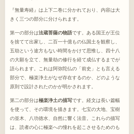
『無量寿経』は上下二巻に分かれており、内容は大
きく三つの部分に分けられます。
第一の部分は
法蔵菩薩の物語
です。ある国王が王位
を捨てて出家し、二百一十億もの仏国土を観察し、
五劫という途方もない時間をかけて思惟し、四十八
の大願を立て、無量劫の修行を経て成仏するまでが
語られます。これは阿弥陀仏の「前史」とも言える
部分で、極楽浄土がなぜ存在するのか、どのような
原則で設計されたのかが明かされます。
第二の部分は
極楽浄土の描写
です。経文は長い篇幅
を使って、その環境を描きます。七宝の大地、宝樹
の並木、八功徳水、自然に響く法音。これらの描写
は、読者の心に極楽への憧れを起こさせるためのも