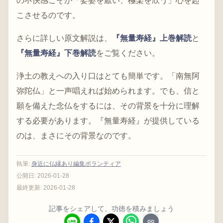
の不快感こそが「娑婆を厭い、極楽を欣う」心を起
こさせるのです。
さらに詳しい原文解説は、
『無量寿経』上巻解読
と
『無量寿経』下巻解読
をご覧ください。
浄土の教えへの入り口はとても簡単です。「南無阿
弥陀仏」と一声唱えれば始められます。でも、信と
願を備えた念仏をするには、その背景を十分に理解
する必要があります。『無量寿経』が提供している
のは、まさにその背景なのです。
執筆
:
身近に仏縁あり編集ボランティア
公開日:
2026-01-28
最終更新:
2026-01-28
記事をシェアして、功徳を積みましょう