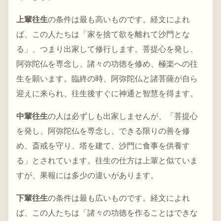
上輩往生
の条件は最も高いものです。経文によれ
ば、この人たちは「家を捨て欲を離れて沙門とな
る」、つまり出家して修行します。菩提心を発し、
阿弥陀仏を専念し、諸々の功徳を修め、極楽への往
生を願います。臨終の時、阿弥陀仏と諸菩薩が自ら
迎えに来られ、往生後すぐに神通と智慧を得ます。
中輩往生
の人は必ずしも出家しませんが、「菩提心
を発し、阿弥陀仏を専念し、できる限りの善を修
め、斎戒を守り、塔を建て、沙門に食事を供養す
る」とされています。往生の仕方は上輩と似ていま
すが、果報には多少の違いがあります。
下輩往生
の条件は最も広いものです。経文によれ
ば、この人たちは「諸々の功徳を作ることはできな