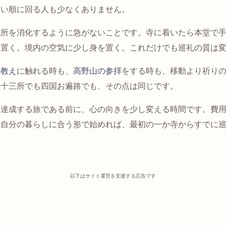
ない順に回る人も少なくありません。
札所を消化するように急がないことです。寺に着いたら本堂で
に置く。境内の空気に少し身を置く。これだけでも巡礼の質は
の教え
に触れる時も、
高野山の参拝
をする時も、移動より祈り
三十三所でも四国お遍路でも、その点は同じです。
を達成する旅である前に、心の向きを少し変える時間です。費
、自分の暮らしに合う形で始めれば、最初の一か寺からすでに
以下はサイト運営を支援する広告です