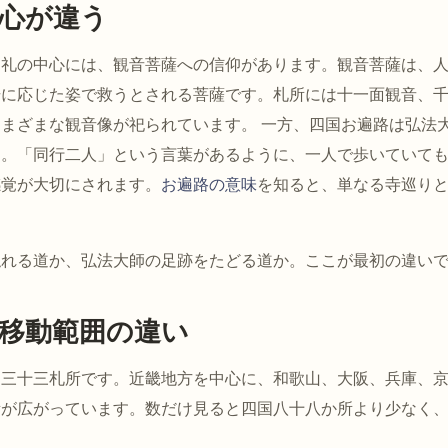
心が違う
巡礼の中心には、観音菩薩への信仰があります。観音菩薩は、
場に応じた姿で救うとされる菩薩です。札所には十一面観音、
まざまな観音像が祀られています。 一方、四国お遍路は弘法
す。「同行二人」という言葉があるように、一人で歩いていて
感覚が大切にされます。
お遍路の意味
を知ると、単なる寺巡り
。
触れる道か、弘法大師の足跡をたどる道か。ここが最初の違い
移動範囲の違い
は三十三札所です。近畿地方を中心に、和歌山、大阪、兵庫、
所が広がっています。数だけ見ると四国八十八か所より少なく
。