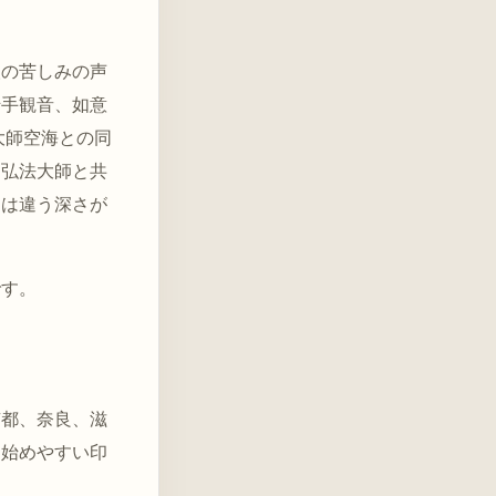
人の苦しみの声
千手観音、如意
大師空海との同
も弘法大師と共
とは違う深さが
です。
京都、奈良、滋
、始めやすい印