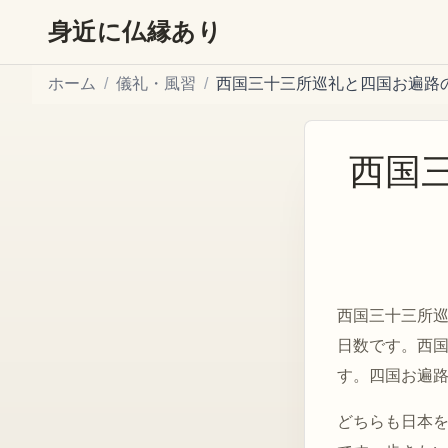
身近に仏縁あり
ホーム
/
儀礼・風習
/
西国三十三所巡礼と四国お遍路
西国
西国三十三所
日数です。西
す。四国お遍
どちらも日本