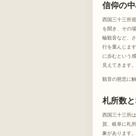
信仰の中
西国三十三所
を聞き、その
輪観音など、さ
行を重んじま
に歩むという
見えてきます
観音の慈悲に
札所数と
西国三十三所
賀、岐阜に札
象があります