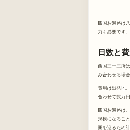
四国お遍路は
力も必要です
日数と費
西国三十三所
み合わせる場
費用は出発地
合わせて数万
四国お遍路は
規模になるこ
囲を巡るため