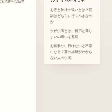
弘法大師の足跡
お寺と神社の違いとは？初
詣はどちらに行くべきなの
か
永代供養とは。費用と墓じ
まいの違いを整理
お墓参りに行けないと不幸
になる？墓の場所がわから
ない人の供養
法名と帰敬式とは？「法名
をいただく」とはどういう
ことか
終活はエンディングノート
だけで十分か？仏事ノート
で整理する葬儀・中陰・年
忌法要