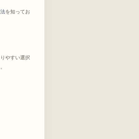
作法
を知ってお
入りやすい選択
す。