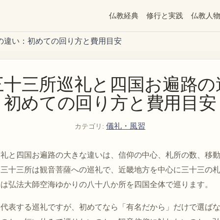
仏教経典
修行と実践
仏教人
の違い：初めての回り方と費用目安
三十三所巡礼と四国お遍路の
初めての回り方と費用目安
儀礼・風習
カテゴリ
:
巡礼と四国お遍路の大きな違いは、信仰の中心、札所の数、移
国三十三所は観音菩薩への巡礼で、近畿地方を中心に三十三の
路は弘法大師空海ゆかりの八十八か所を四国全体で巡ります。
を代表する巡礼ですが、初めてなら「有名だから」だけで選ば