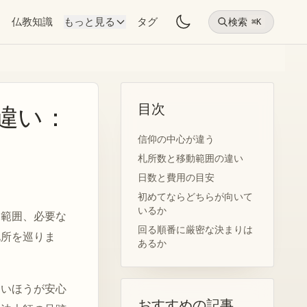
物
仏教知識
もっと見る
タグ
検索
⌘K
目次
違い：
信仰の中心が違う
札所数と移動範囲の違い
日数と費用の目安
初めてならどちらが向いて
いるか
動範囲、必要な
回る順番に厳密な決まりは
札所を巡りま
あるか
ないほうが安心
おすすめの記事