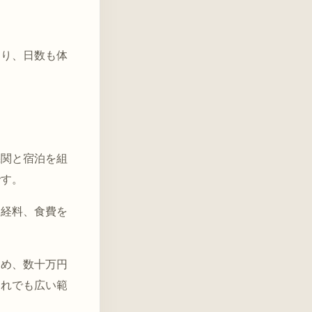
なり、日数も体
機関と宿泊を組
です。
納経料、食費を
ため、数十万円
それでも広い範