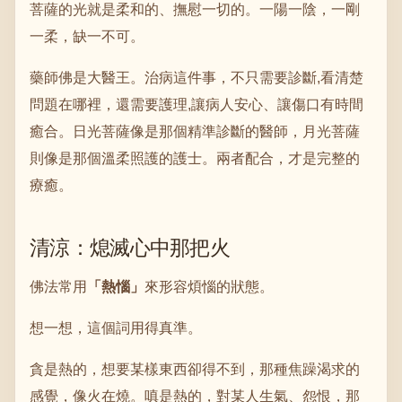
菩薩的光就是柔和的、撫慰一切的。一陽一陰，一剛
一柔，缺一不可。
藥師佛是大醫王。治病這件事，不只需要診斷,看清楚
問題在哪裡，還需要護理,讓病人安心、讓傷口有時間
癒合。日光菩薩像是那個精準診斷的醫師，月光菩薩
則像是那個溫柔照護的護士。兩者配合，才是完整的
療癒。
清涼：熄滅心中那把火
佛法常用
「熱惱」
來形容煩惱的狀態。
想一想，這個詞用得真準。
貪是熱的，想要某樣東西卻得不到，那種焦躁渴求的
感覺，像火在燒。嗔是熱的，對某人生氣、怨恨，那