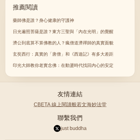
推薦閱讀
藥師佛是誰？身心健康的守護神
日光遍照菩薩是誰？東方三聖與「內在光明」的覺醒
濟公到底算不算佛教的人？瘋僧道濟禪師的真實面貌
玄奘西行：真實的「唐僧」和《西遊記》有多大差距
印光大師教你老實念佛：在動盪時代找回內心的安定
友情連結
CBETA 線上閱讀
般若文海
妙法堂
聯繫我們
just buddha