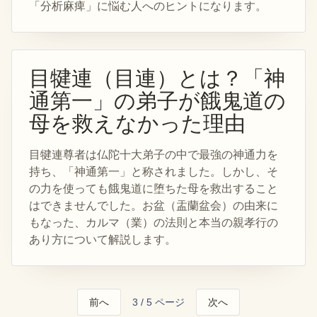
「分析麻痺」に悩む人へのヒントになります。
目犍連（目連）とは？「神
通第一」の弟子が餓鬼道の
母を救えなかった理由
目犍連尊者は仏陀十大弟子の中で最強の神通力を
持ち、「神通第一」と称されました。しかし、そ
の力を使っても餓鬼道に堕ちた母を救出すること
はできませんでした。お盆（盂蘭盆会）の由来に
もなった、カルマ（業）の法則と本当の親孝行の
あり方について解説します。
前へ
3
/
5
ページ
次へ