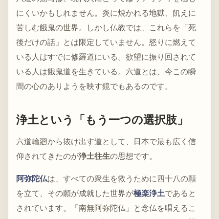
にくいかもしれません。炎に焼かれる地獄、飢えに
苦しむ餓鬼の世界。しかし仏教では、これらを「死
後だけの話」とは限定していません。怒りに燃えて
いる人はすでに修羅道にいる。欲望に振り回されて
いる人は餓鬼道を生きている。六道とは、今この瞬
間の心のありようを映す鏡でもあるのです。
浄土という「もう一つの選択肢」
六道輪廻から抜け出す道として、日本で最も広く信
仰されてきたのが
浄土往生
の思想です。
阿弥陀仏
は、すべての衆生を救うために四十八の願
を立て、その願が成就した世界が
極楽浄土
であると
されています。「南無阿弥陀仏」と念仏を唱えるこ