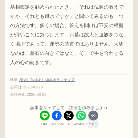
墓相鑑定を勧められたとき、「それは仏教の教えで
すか、それとも風水ですか」と聞いてみるのも一つ
の方法です。多くの場合、答えを聞けば不安の根拠
が薄いことに気づけます。お墓は故人と遺族をつな
ぐ場所であって、運勢の装置ではありません。大切
なのは、墓石の向きではなく、そこで手を合わせる
人の心の向きです。
執筆
:
身近に仏縁あり編集ボランティア
公開日:
2026-03-28
最終更新:
2026-03-28
記事をシェアして、功徳を積みましょう
LINE
Facebook
X
WhatsApp
コピー