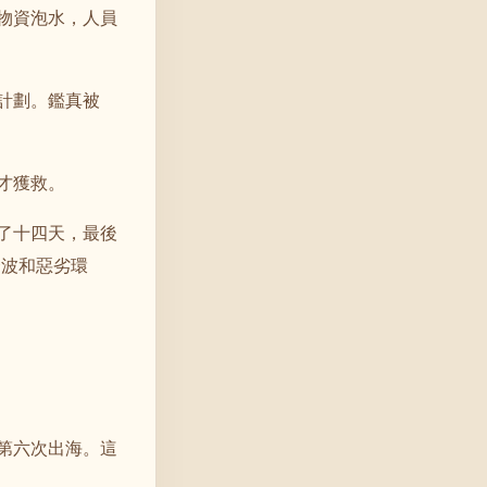
物資泡水，人員
計劃。鑑真被
才獲救。
了十四天，最後
奔波和惡劣環
第六次出海。這