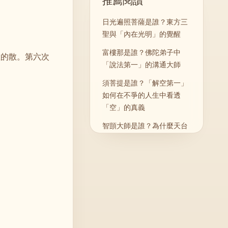
推薦閱讀
日光遍照菩薩是誰？東方三
」
聖與「內在光明」的覺醒
富樓那是誰？佛陀弟子中
散的散。第六次
「說法第一」的溝通大師
須菩提是誰？「解空第一」
如何在不爭的人生中看透
「空」的真義
智顗大師是誰？為什麼天台
宗與漢傳判教體系很難繞開
他
虛雲老和尚：活了120歲的
民國傳奇高僧，留給現代人
的安心法門