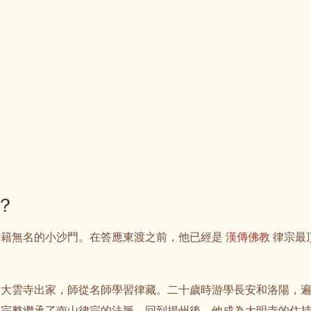
？
籍籍無名的小沙門。在答應東渡之前，他已經是
漢傳佛教
律宗最
州大雲寺出家，師從名師學習律藏。二十歲時游學長安和洛陽，
，完整繼承了南山律宗的法脈。回到揚州後，他成為大明寺的住