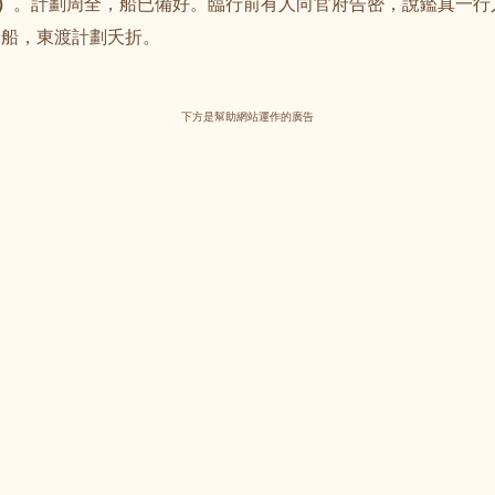
）
。計劃周全，船已備好。臨行前有人向官府告密，說鑑真一行
扣船，東渡計劃夭折。
下方是幫助網站運作的廣告