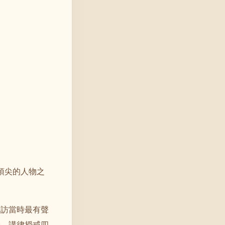
頂尖的人物之
遍訪當時最有聲
持，講律授戒四