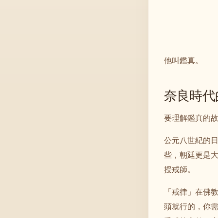
他叫鑑真。
奈良時代
要理解鑑真的
公元八世紀的
些，朝廷更是
授戒師。
「戒律」在佛
頭就行的，你