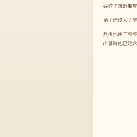
吞噬了無數船
弟子們沒人吭
然後他用了整
出發時他已經