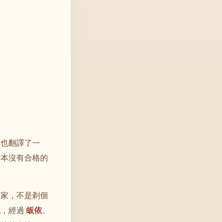
典也翻譯了一
日本沒有合格的
出家，不是剃個
戒，經過
皈依
、