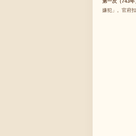
第一次（743年
嫌犯」。官府