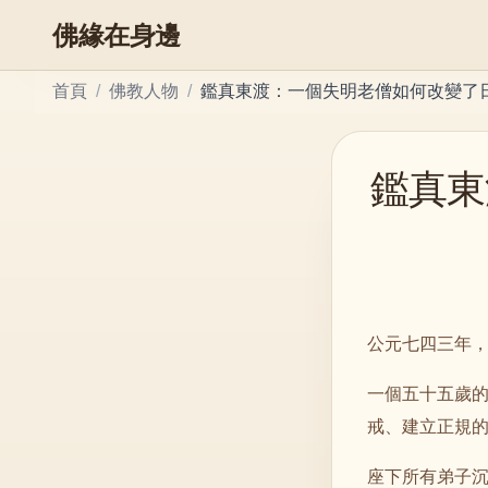
佛緣在身邊
首頁
/
佛教人物
/
鑑真東渡：一個失明老僧如何改變了
鑑真東
公元七四三年
一個五十五歲
戒、建立正規
座下所有弟子