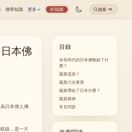
物
佛學知識
更多
祈福牆
搜索
⌘K
目錄
了日本佛
奈良時代的日本佛教缺了什
麼？
鑑真是誰？
鑑真六次東渡
鑑真帶給了日本什麼？
鑑真精神
，為日本僧人傳
常見問題
的航線，是一片