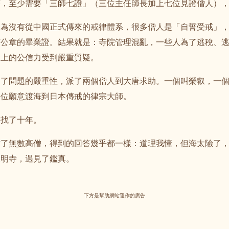
序，至少需要「三師七證」（三位主任師長加上七位見證僧人）
因為沒有從中國正式傳來的戒律體系，很多僧人是「自誓受戒」
有公章的畢業證。結果就是：寺院管理混亂，一些人為了逃稅、
會上的公信力受到嚴重質疑。
到了問題的嚴重性，派了兩個僧人到大唐求助。一個叫榮叡，一
一位願意渡海到日本傳戒的律宗大師。
國找了十年。
訪了無數高僧，得到的回答幾乎都一樣：道理我懂，但海太險了
大明寺，遇見了鑑真。
下方是幫助網站運作的廣告