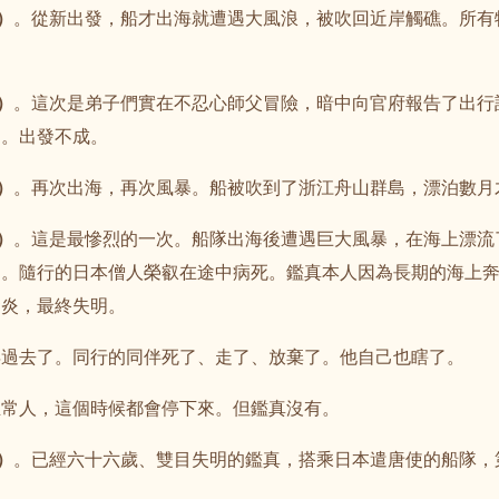
）
。從新出發，船才出海就遭遇大風浪，被吹回近岸觸礁。所有
）
。這次是弟子們實在不忍心師父冒險，暗中向官府報告了出行
」。出發不成。
）
。再次出海，再次風暴。船被吹到了浙江舟山群島，漂泊數月
）
。這是最慘烈的一次。船隊出海後遭遇巨大風暴，在海上漂流
島。隨行的日本僧人榮叡在途中病死。鑑真本人因為長期的海上
發炎，最終失明。
年過去了。同行的同伴死了、走了、放棄了。他自己也瞎了。
正常人，這個時候都會停下來。但鑑真沒有。
）
。已經六十六歲、雙目失明的鑑真，搭乘日本遣唐使的船隊，
。