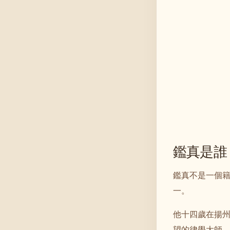
鑑真是誰
鑑真不是一個
一。
他十四歲在揚
望的律學大師