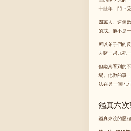
十餘年，門下
四萬人。這個
的戒。他不是
所以弟子們的
去賭一趟九死
但鑑真看到的
塌。他做的事
法在另一個地
鑑真六次
鑑真東渡的歷