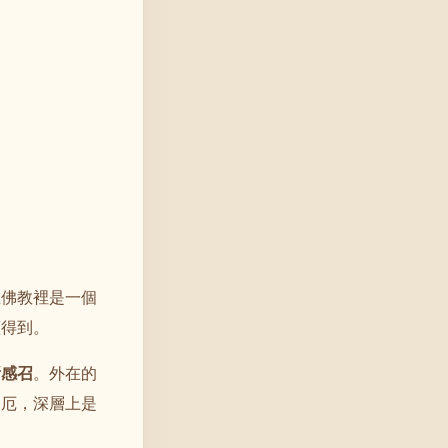
在佛教裡是一個
蓋得到。
所感召
。外在的
災厄，深層上是