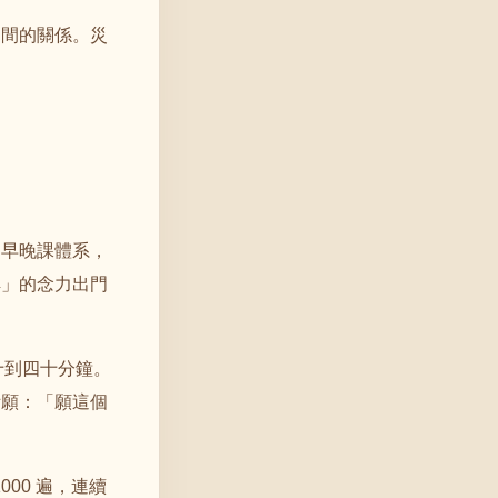
之間的關係。災
的早晚課體系，
祥」的念力出門
十到四十分鐘。
祈願：「願這個
00 遍，連續