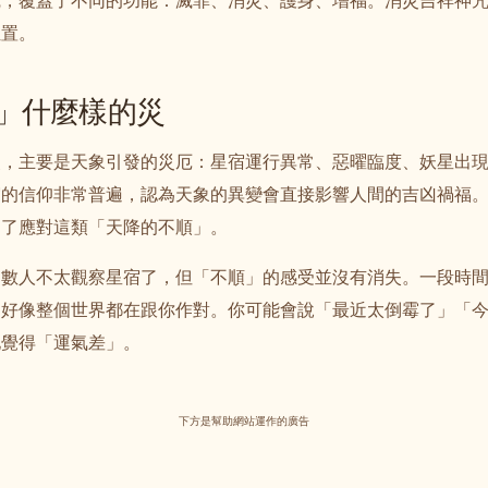
咒，覆蓋了不同的功能：滅罪、消災、護身、增福。消災吉祥神
位置。
」什麼樣的災
災，主要是天象引發的災厄：星宿運行異常、惡曜臨度、妖星出
宿的信仰非常普遍，認為天象的異變會直接影響人間的吉凶禍福
為了應對這類「天降的不順」。
多數人不太觀察星宿了，但「不順」的感受並沒有消失。一段時
、好像整個世界都在跟你作對。你可能會說「最近太倒霉了」「
地覺得「運氣差」。
下方是幫助網站運作的廣告