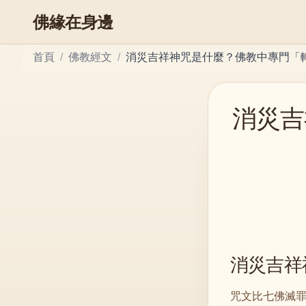
佛緣在身邊
首頁
/
佛教經文
/
消災吉祥神咒是什麼？佛教中專門「
消災吉
消災吉祥
咒文比七佛滅