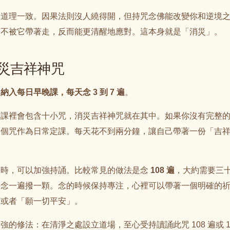
的道理一致。因果法則沒人繞得開，但持咒念佛能改變你和逆境
，不被它帶著走，反而能更清醒地應對。這本身就是「消災」。
災吉祥神咒
：
納入每日早晚課，每天念 3 到 7 遍
。
功課裡會包含十小咒，消災吉祥神咒就在其中。如果你沒有完整
這個咒作為日常定課。每天花不到兩分鐘，讓自己帶著一份「吉
順時，可以加強持誦。比較常見的做法是念
108 遍
，大約需要三
每念一遍撥一顆。念的時候保持專注，心裡可以帶著一個明確的
」或者「願一切平安」。
強的修法：在清淨之處設立道場，至心受持讀誦此咒 108 遍或 10