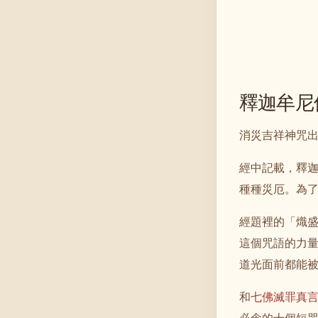
釋迦牟尼
消災吉祥神咒
經中記載，釋
種種災厄。為
經題裡的「熾
這個咒語的力
道光面前都能
和
七佛滅罪真