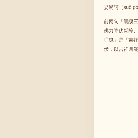
娑嚩訶（suō pó
前兩句「曩謨三
佛力降伏災障
哩曳」是「吉
伏，以吉祥圓