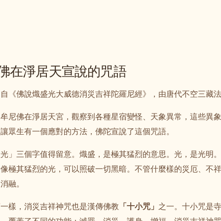
佛在淨居天宣說的咒語
出自《佛說熾盛光大威德消災吉祥陀羅尼經》，由唐代不空三藏
迦牟尼佛在淨居天宮，觀察到各種星宿變怪、天象異常，這些異
了讓眾生有一個應對的方法，佛陀宣說了這個咒語。
盛光」三個字值得留意。熾盛，是極其猛烈的意思。光，是光明
量像極其猛烈的光，可以照破一切黑暗。不管什麼樣的災厄、不
被消融。
言
一樣，消災吉祥神咒也是漢傳佛教
「十小咒」
之一。十小咒是