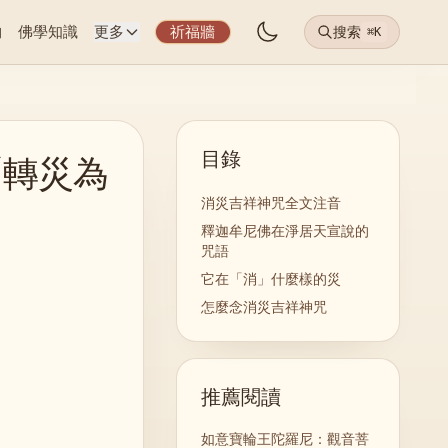
物
佛學知識
更多
祈福牆
搜索
⌘K
目錄
「轉災為
消災吉祥神咒全文注音
釋迦牟尼佛在淨居天宣說的
咒語
它在「消」什麼樣的災
怎麼念消災吉祥神咒
推薦閱讀
如意寶輪王陀羅尼：觀音菩