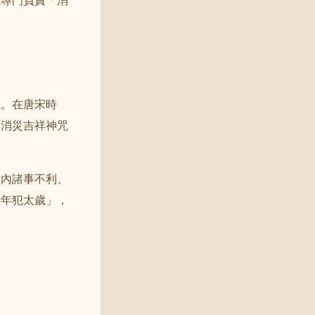
咒專門負責「消
現。在唐宋時
。消災吉祥神咒
間內諸事不利、
今年犯太歲」，