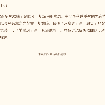
 hē）
滿哆 母馱喃」是皈依一切諸佛的意思。中間段落以重複的咒音
、以金剛智慧之光焚盡一切業障。最後「扇底迦」是「息災」的
祥繁榮」，「娑嚩訶」是「圓滿成就」。整個咒語從皈依開始，
滿收尾。
下方是幫助網站運作的廣告