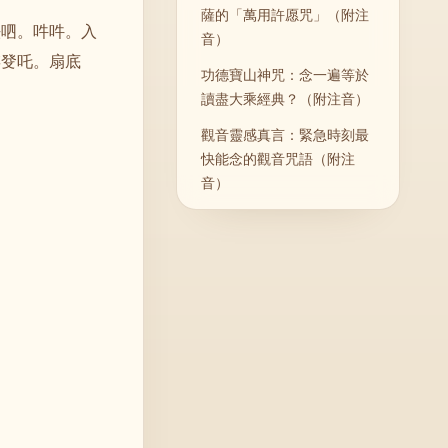
薩的「萬用許愿咒」（附注
佉呬。吽吽。入
音）
娑癹吒。扇底
功德寶山神咒：念一遍等於
讀盡大乘經典？（附注音）
觀音靈感真言：緊急時刻最
快能念的觀音咒語（附注
音）
佛教十小咒：日常誦經必備
的十個短咒（附注音與功
效）
藥師灌頂真言（藥師咒）：
求健康、消災延壽（附注
音）