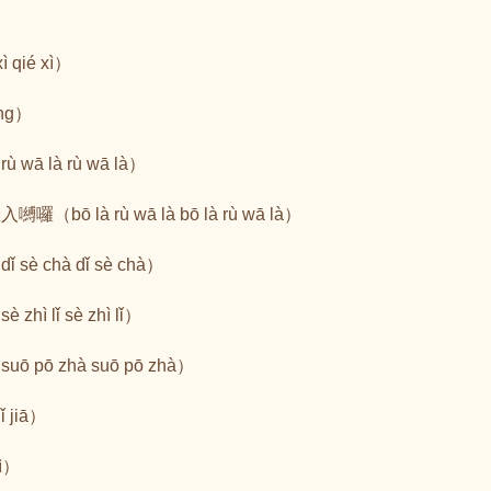
）
 qié xì）
ng）
ā là rù wā là）
bō là rù wā là bō là rù wā là）
è chà dǐ sè chà）
ì lǐ sè zhì lǐ）
pō zhà suō pō zhà）
 jiā）
ì）