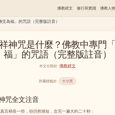
佛教經文
修行與實踐
佛教人
轉災為福」的咒語（完整版註音）
祥神咒是什麼？佛教中專門
福」的咒語（完整版註音）
佛教經文
本文分類於
:
所屬標籤於
:
十小咒
神咒全文注音
罪真言稍長一些，但仍然很短，念完一遍大約二十秒：