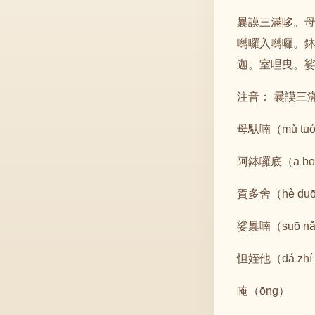
曩謨三滿哆。
嚩囉入嚩囉。
迦。室哩曳。
注音： 曩謨三滿哆（
母馱喃（mǔ tuó
阿鉢囉底（ā bō l
賀多舍（hè duō
娑曩喃（suō nǎ
怛姪他（dá zhí 
唵（ōng）