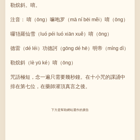
勒烷斜。唷。
注音： 唷（ōng）嘛咆罗（mā ní bēi měi）唷（ōng）
囉啎羅仙雪（luó péi luó xiān xuě）唷（ōng）
德雷（dé léi）功德訶（gōng dé hē）明帝（míng dì）
勒烷斜（lè yū ké）唷（ōng）
咒語極短，念一遍只需要幾秒鐘。在十小咒的課誦中
排在第七位，在藥師灌頂真言之後。
下方是幫助網站運作的廣告