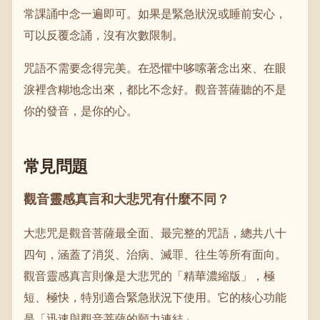
常課誦中念一遍即可。如果是緊急狀況或睡前安心，
可以反覆念誦，沒有次數限制。
咒語不需要念得完美。在恐懼中哆嗦著念出來、在眼
淚裡含糊地念出來，都比不念好。觀音菩薩聽的不是
你的發音，是你的心。
常見問題
觀音靈感真言和大悲咒有什麼不同？
大悲咒是觀音菩薩最全面、最完整的咒語，總共八十
四句，涵蓋了消災、治病、滅罪、往生等所有面向。
觀音靈感真言則像是大悲咒的「精華濃縮版」，極
短、極快，特別適合緊急狀況下使用。它的核心功能
是「迅速與觀音菩薩的願力連結」。