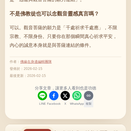
不是佛教徒也可以念觀音靈感真言嗎？
可以。觀音菩薩的願力是「千處祈求千處應」，不限
宗教、不限身份。只要你在那個瞬間真心祈求平安，
內心的誠意本身就是與菩薩連結的條件。
作者
：
佛緣在身邊編輯團隊
發佈於：
2026-02-15
最後更新：
2026-02-15
分享文章，讓更多人看到也是功德
LINE
Facebook
X
WhatsApp
複製