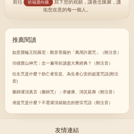
前往
寫下您的祝願，讓善念匯聚，護
祈福迴向牆
佑您在意的每一個人。
推薦閱讀
如意寶輪王陀羅尼：觀音菩薩的「萬用許愿咒」（附注音）
功德寶山神咒：念一遍等於讀盡大乘經典？（附注音）
往生咒是什麼？助亡者安息、為生者心安的超度咒語(附注
音)
藥師灌頂真言（藥師咒）：求健康、消災延壽（附注音）
准提咒是什麼？不需灌頂就能念的密宗咒語（附注音）
友情連結