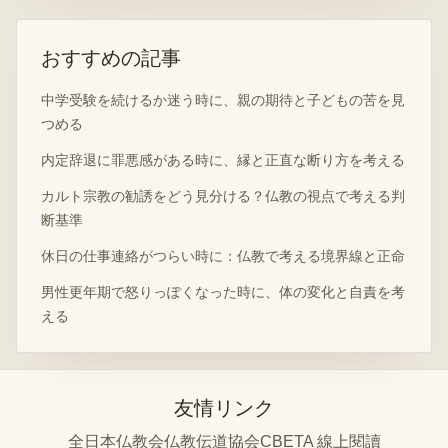
おすすめの記事
中学受験を続けるか迷う時に、親の期待と子どもの苦を見
つめる
内定辞退に罪悪感がある時に、縁と正直な断り方を考える
カルト宗教の勧誘をどう見分ける？仏教の視点で考える判
断基準
休日の仕事連絡がつらい時に：仏教で考える境界線と正命
男性更年期で怒りっぽくなった時に、体の変化と自責を考
える
友情リンク
全日本仏教会
仏教伝道協会
CBETA 線上閱讀