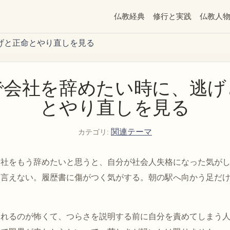
仏教経典
修行と実践
仏教人
げと正命とやり直しを見る
で会社を辞めたい時に、逃げ
とやり直しを見る
関連テーマ
カテゴリ
:
会社をもう辞めたいと思うと、自分が社会人失格になった気が
に言えない。履歴書に傷がつく気がする。朝の駅へ向かう足だ
われるのが怖くて、つらさを説明する前に自分を責めてしまう