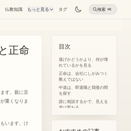
物
仏教知識
もっと見る
タグ
検索
⌘K
目次
と正命
逃げかどうかより、何が壊
れているかを見る
正命は、会社にしがみつく
教えではない
中道は、即退職と我慢の間
します。親に言
を探す
けが重くなりま
誰に相談するかで、見える
道は変わる
やり直しは、恥の後にも始
まる
人もいます。け