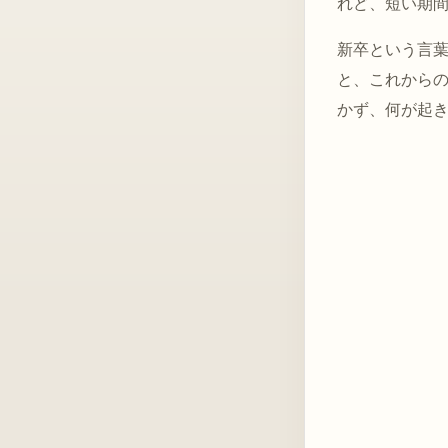
れど、短い期
新卒という言
と、これから
かず、何が起