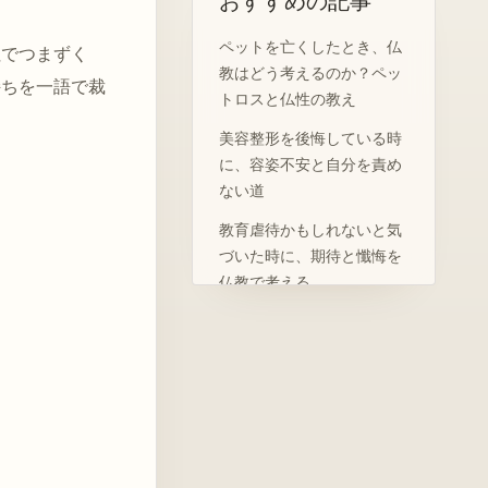
おすすめの記事
ペットを亡くしたとき、仏
社でつまずく
教はどう考えるのか？ペッ
持ちを一語で裁
トロスと仏性の教え
美容整形を後悔している時
に、容姿不安と自分を責め
ない道
教育虐待かもしれないと気
づいた時に、期待と懺悔を
仏教で考える
死別後に恋愛や再婚を考え
るのは裏切りか、仏教で見
る愛と記憶
ワンオペ育児で限界の時
に：仏教で考える母性神話
と助けを求める勇気