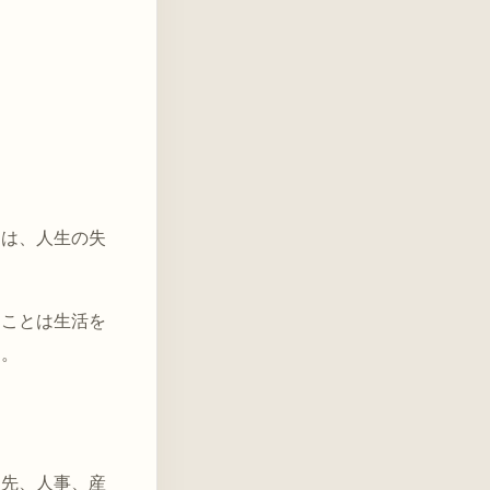
間は、人生の失
くことは生活を
す。
談先、人事、産