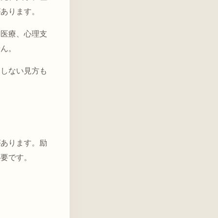
があります。
、医療、心理支
せん。
定しない見方も
があります。励
必要です。