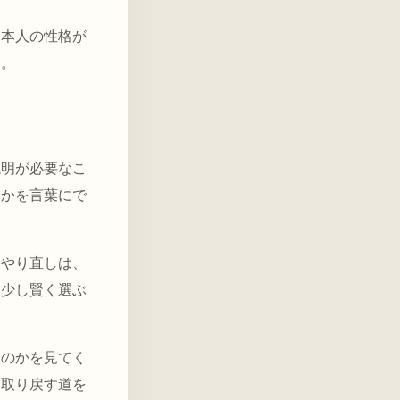
、本人の性格が
す。
説明が必要なこ
るかを言葉にで
。やり直しは、
を少し賢く選ぶ
るのかを見てく
を取り戻す道を