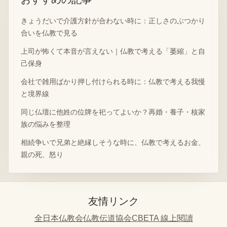
きょうだいで介護方針が合わない時に：正しさのぶつかり
合いを仏教で見る
上司が怖くて本音が言えない｜仏教で考える「萎縮」と自
己保身
会社で雑用ばかり押し付けられる時に：仏教で考える我慢
と境界線
同じ仏壇に他姓の位牌を祀ってよいか？再婚・養子・核家
族の悩みを整理
相続争いで兄弟と絶縁しそうな時に、仏教で考えるお金、
親の死、怒り
友情リンク
全日本仏教会
仏教伝道協会
CBETA 線上閱讀