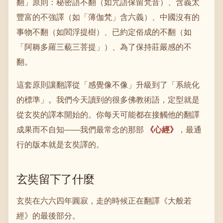
翻」原則：秘密語不翻（如咒語保留梵音）、含義太
豐富的不強譯（如「薄伽梵」含六義）、中國沒有的
事物不翻（如閻浮提樹）、已約定俗成的不翻（如
「阿耨多羅三藐三菩提」）、為了保持莊嚴感的不
翻。
這套原則讓翻譯從「感覺像不像」升級到了「系統化
的標準」。我們今天讀到的很多佛教術語，定型就是
從玄奘的譯本開始的。你每天可能都在接觸他的翻譯
成果而不自知——我們最常念的那部
《心經》
，最通
行的版本就是玄奘譯的。
玄奘留下了什麼
玄奘在六六四年圓寂，走的時候正在翻譯《大般若
經》的最後部分。