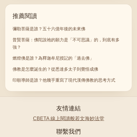
推薦閱讀
彌勒菩薩是誰？五十六億年後的未來佛
普賢菩薩：佛陀說祂的願力是「不可思議」的，到底有多
強？
燃燈佛是誰？為釋迦牟尼授記的「過去佛」
佛教是怎麼誕生的？從悉達多太子到覺悟成佛
印順導師是誰？他幾乎重寫了現代漢傳佛教的思考方式
友情連結
CBETA 線上閱讀
般若文海
妙法堂
聯繫我們