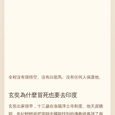
全程沒有孫悟空。沒有白龍馬。沒有任何人保護他。
玄奘為什麼冒死也要去印度
玄奘出家很早，十三歲在洛陽淨土寺剃度。他天資聰
穎，年紀輕輕就把當時中國能找到的佛教經典讀了個