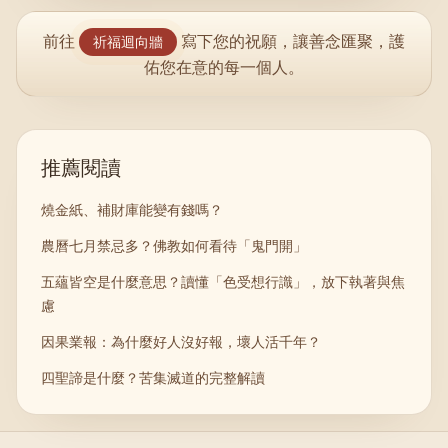
前往
寫下您的祝願，讓善念匯聚，護
祈福迴向牆
佑您在意的每一個人。
推薦閱讀
燒金紙、補財庫能變有錢嗎？
農曆七月禁忌多？佛教如何看待「鬼門開」
五蘊皆空是什麼意思？讀懂「色受想行識」，放下執著與焦
慮
因果業報：為什麼好人沒好報，壞人活千年？
四聖諦是什麼？苦集滅道的完整解讀