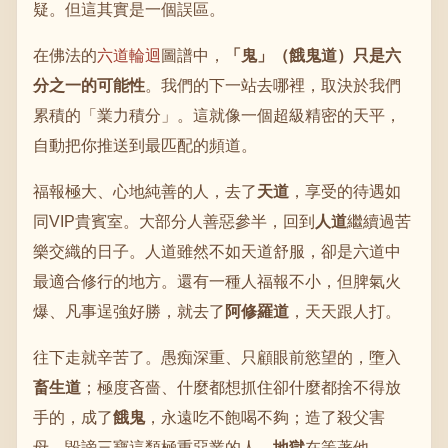
疑。但這其實是一個誤區。
在佛法的
六道輪迴
圖譜中，
「鬼」（餓鬼道）只是六
分之一的可能性
。我們的下一站去哪裡，取決於我們
累積的「業力積分」。這就像一個超級精密的天平，
自動把你推送到最匹配的頻道。
福報極大、心地純善的人，去了
天道
，享受的待遇如
同VIP貴賓室。大部分人善惡參半，回到
人道
繼續過苦
樂交織的日子。人道雖然不如天道舒服，卻是六道中
最適合修行的地方。還有一種人福報不小，但脾氣火
爆、凡事逞強好勝，就去了
阿修羅道
，天天跟人打。
往下走就辛苦了。愚痴深重、只顧眼前慾望的，墮入
畜生道
；極度吝嗇、什麼都想抓住卻什麼都捨不得放
手的，成了
餓鬼
，永遠吃不飽喝不夠；造了殺父害
母、毀謗三寶這類極重惡業的人，
地獄
在等著他。