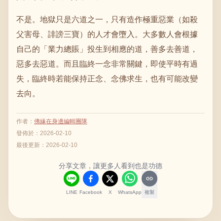
不是。地獄只是六道之一，只有造作極重惡業（如殺
父害母、誹謗三寶）的人才會墮入。大多數人會根據
自己的「業力總賬」投生到相應的道，善多去善道，
惡多去惡道。而且臨終一念非常關鍵，即使平時有過
失，臨終時若能保持正念、念佛求生，也有可能改變
去向。
作者
：
佛緣在身邊編輯團隊
發佈於：
2026-02-10
最後更新：
2026-02-10
分享文章，讓更多人看到也是功德
LINE
Facebook
X
WhatsApp
複製