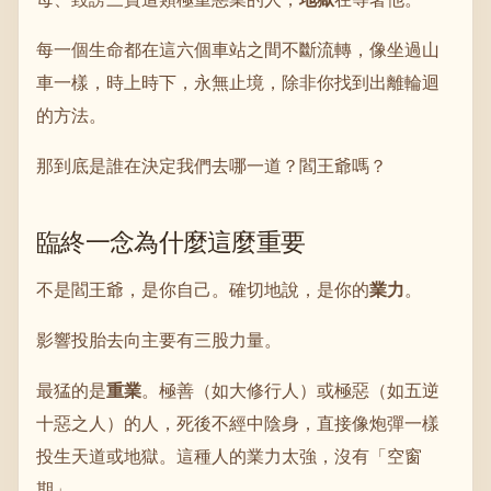
每一個生命都在這六個車站之間不斷流轉，像坐過山
車一樣，時上時下，永無止境，除非你找到出離輪迴
的方法。
那到底是誰在決定我們去哪一道？閻王爺嗎？
臨終一念為什麼這麼重要
不是閻王爺，是你自己。確切地說，是你的
業力
。
影響投胎去向主要有三股力量。
最猛的是
重業
。極善（如大修行人）或極惡（如五逆
十惡之人）的人，死後不經中陰身，直接像炮彈一樣
投生天道或地獄。這種人的業力太強，沒有「空窗
期」。