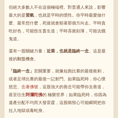
但絕大多數人不在這個極端裡。對普通人來說，影響
最大的是
習氣
，也就是平時的慣性。你平時最愛做什
麼、最常想什麼，死後就會順著那個方向走。平時貪
吃好色，可能投生畜生道；平時吝嗇刻薄，可能去餓
鬼道。
還有一股關鍵力量：
近業，也就是臨終一念
。這是最
後的翻盤機會。
「臨終一念」
至關重要，就像短跑比賽的最後衝刺，
或者足球比賽的最後一記射門。如果臨死時，你心懷
慈悲、
念著佛號
，這股強大的善念可能帶你去善道，
甚至往生
阿彌陀佛
的 極樂世界；如果臨死時，你因為
遺產分配不均而大發雷霆，這股嗔恨心可能瞬間把你
拉入地獄或毒蛇身。