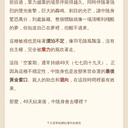
前掠過，業力越重的場景停留得越久。同時伴隨著強
烈的聲光衝擊，巨大的轟鳴、刺目的光芒，讓中陰身
驚恐萬分，到處躲藏。整個體驗就像一場清晰到殘酷
的夢，你知道自己在夢裡，但醒不過來。
這種敏感也意味著
漂泊不定
，像羽毛隨風飄蕩，沒有
自主權，完全被
業力
的風吹著走。
這段「空窗期」通常持續49天（七七四十九天）。正
因為這種不穩定性，中陰身也是改變來世命運的
最後
黃金窗口
。親人的助念和
迴向
，在這段時間裡最有效
果。
那麼，49天結束後，中陰身會去哪裡？
下方是幫助網站運作的廣告