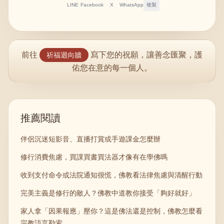
LINE
Facebook
X
WhatsApp
複製
前往
寫下您的祝願，讓善念匯聚，護
祈福迴向牆
佑您在意的每一個人。
推薦閱讀
伴侶沉迷短影音、直播打賞或手遊課金怎麼辦
修行消費焦慮，買課買書買法器才像有在學佛嗎
收到支付命令或法院通知很慌，佛教看法律焦慮與清醒行動
完美主義是修行的敵人？佛教中道教你接受「夠好就好」
家人拿「因果報應」壓你？這是佛法還是控制，佛教怎麼看
宗教語言勒索