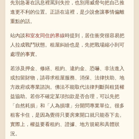
先別急著在訊息裡罵到失控，也別用威脅句把自己推
進更不利的位置。正語在這裡，是少說會讓事情偏離
重點的話。
站內談
和室友同住的界線
時提到，居住衝突很容易把
人拉成戰鬥狀態。租屋糾紛也是，先把戰場縮小到可
處理的事實。
若涉及押金、修繕、租約、違約金、恐嚇、非法進入
或扣留財物，請尋求租屋服務、消保、法律扶助、地
方政府或專業諮詢。佛法不能取代法律判斷與租賃權
益協助。若你不確定某項扣款是否合理，可以先把
「自然耗損」和「人為損壞」分開問專業單位。很多
租客卡住，是因為覺得只要房東開口就只能吞下去。
實際上，權益要看租約、證據、地方規範和具體狀
況。