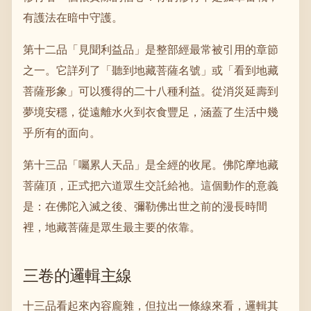
有護法在暗中守護。
第十二品「見聞利益品」是整部經最常被引用的章節
之一。它詳列了「聽到地藏菩薩名號」或「看到地藏
菩薩形象」可以獲得的二十八種利益。從消災延壽到
夢境安穩，從遠離水火到衣食豐足，涵蓋了生活中幾
乎所有的面向。
第十三品「囑累人天品」是全經的收尾。佛陀摩地藏
菩薩頂，正式把六道眾生交託給祂。這個動作的意義
是：在佛陀入滅之後、彌勒佛出世之前的漫長時間
裡，地藏菩薩是眾生最主要的依靠。
三卷的邏輯主線
十三品看起來內容龐雜，但拉出一條線來看，邏輯其