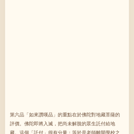
第六品「如來讚嘆品」的重點在於佛陀對地藏菩薩的
評價。佛陀即將入滅，把尚未解脫的眾生託付給地
藏。這個「託付」很有分量：等於是老師離開學校之