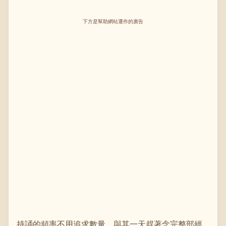
下方是幫助網站運作的廣告
持誦的頻率不用追求數量。與其一天趕著念完整部經