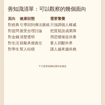
善知識清單：可以觀察的幾個面向
面向
健康狀態
需要警覺
對經典
引導回到佛法脈絡
只強調個人權威
對提問
接受合理討論
把質疑說成業障
對金錢
清楚透明
用恐懼催促供養
對生活
鼓勵承擔責任
要人切斷外界
對學生
幫人站穩
讓人越來越依賴
下方是幫助網站運作的廣告