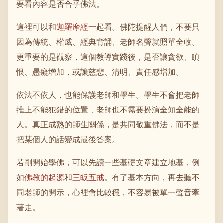
要看內容是否合乎佛法。
這裡可以和
迦羅摩經
一起看。佛陀提醒人們，不要只
因為傳統、權威、經典背誦、老師名聲就照單全收。
更重要的是觀察，這個教導實踐後，是否讓貪欲、瞋
恨、愚癡增加，或讓慈悲、清明、責任感增加。
依法不依人，也能保護老師和學生。學生不會把老師
推上不能犯錯的位置，老師也不需要扮演全知全能的
人。真正成熟的師生關係，是共同敬重佛法，而不是
把某個人的話變成最後答案。
若剛開始學佛，可以先讀一些基礎文章建立地基，例
如
佛教的起源
和
三皈五戒
。有了基本方向，再去聽不
同老師的開示，心裡會比較穩，不容易被單一聲音牽
著走。