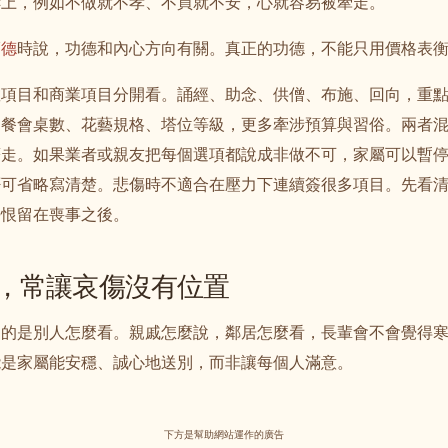
嚇上，例如不做就不孝、不買就不安，心就容易被牽走。
福德
時說，功德和內心方向有關。真正的功德，不能只用價格表
教項目和商業項目分開看。誦經、助念、供僧、布施、回向，重
、餐會桌數、花藝規格、塔位等級，更多牽涉預算與習俗。兩者
著走。如果業者或親友把每個選項都說成非做不可，家屬可以暫
否可省略寫清楚。悲傷時不適合在壓力下連續簽很多項目。先看
悔恨留在喪事之後。
，常讓哀傷沒有位置
到的是別人怎麼看。親戚怎麼說，鄰居怎麼看，長輩會不會覺得
能是家屬能安穩、誠心地送別，而非讓每個人滿意。
下方是幫助網站運作的廣告