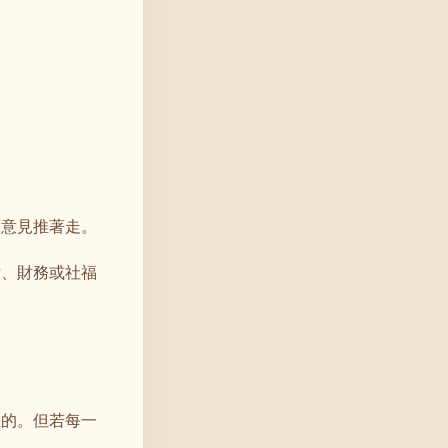
和意見推著走。
律、財務或社福
義的。但若每一