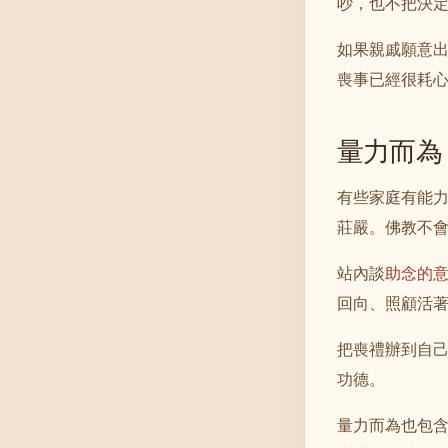
吵，也不把決
如果親戚願意
喪事已經很耗
量力而為
有些家庭有能
莊嚴。佛教不
站內談
助念的
回向、照顧活
把喪禮辦到自
功德。
量力而為也包