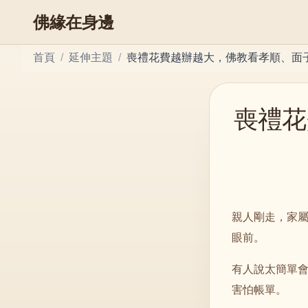
佛緣在身邊
首頁
/
延伸主題
/
喪禮花費越辦越大，佛教看孝順、面
喪禮花
親人剛走，家
眼前。
有人說太簡單
害怕帳單。