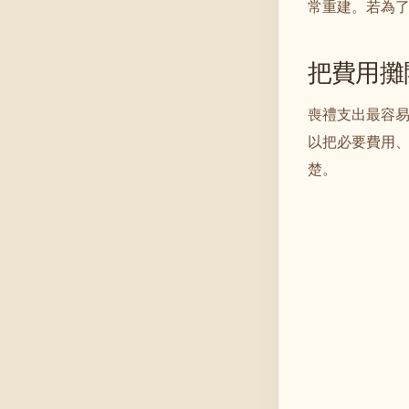
常重建。若為
把費用攤
喪禮支出最容
以把必要費用
楚。