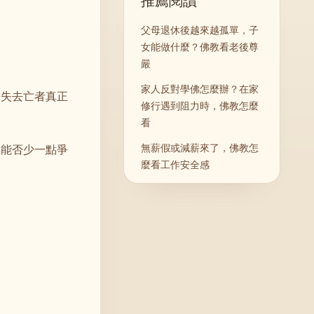
推薦閱讀
父母退休後越來越孤單，子
女能做什麼？佛教看老後尊
嚴
家人反對學佛怎麼辦？在家
子失去亡者真正
修行遇到阻力時，佛教怎麼
看
無薪假或減薪來了，佛教怎
屬能否少一點爭
麼看工作安全感
繼承債務要不要拋棄繼承？
佛教看親情、責任與止損
看到別人過世就開始恐懼，
佛教怎麼看這種「看見死亡
令人愁」？