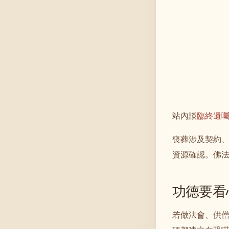
站內談
臨終遺
喪葬涉及契約
資源確認。佛
功德要看
若做法會、供