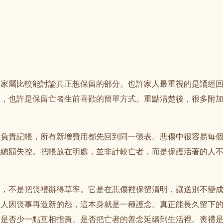
，家屬比較能討論真正想保留的部分。也許家人最重視的是誦經
間，也許是保留亡者生前喜歡的簡單方式。重點清楚後，很多附
人負責記帳，所有新增費用都先回到同一張表。悲傷中很容易每
現總額失控。把帳放在明處，並非計較亡者，而是保護活著的人
為，不是把喪禮辦得草率。它是在悲傷裡保留清明，讓送別不變
家人因喪事再造新的怨，這本身就是一種護念。真正能長久留下
、是否少一點互相指責、是否把亡者的善念延續到生活裡。喪禮