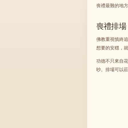
喪禮最難的地
喪禮排場
佛教重視慎終
想要的安穩，
功德不只來自
吵。排場可以