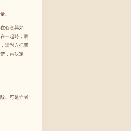
衡量。
點在心念與如
混在一起時，最
停，請對方把費
清楚，再決定，
寒酸。可是亡者