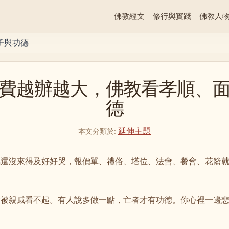
佛教經文
修行與實踐
佛教人
子與功德
費越辦越大，佛教看孝順、
德
延伸主題
本文分類於
:
屬還沒來得及好好哭，報價單、禮俗、塔位、法會、餐會、花籃
會被親戚看不起。有人說多做一點，亡者才有功德。你心裡一邊