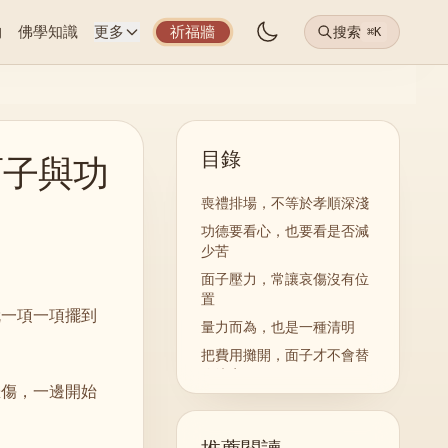
物
佛學知識
更多
祈福牆
搜索
⌘K
目錄
面子與功
喪禮排場，不等於孝順深淺
功德要看心，也要看是否減
少苦
面子壓力，常讓哀傷沒有位
置
就一項一項擺到
量力而為，也是一種清明
把費用攤開，面子才不會替
你決定
悲傷，一邊開始